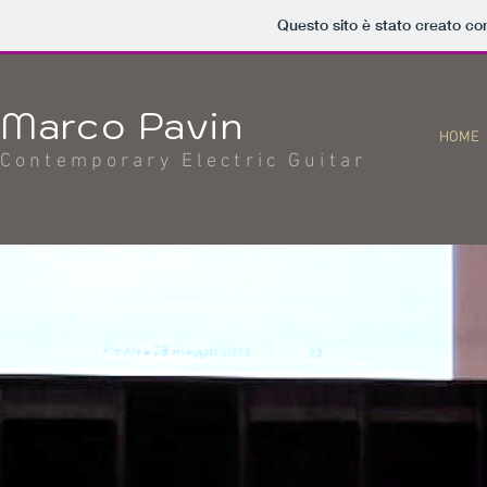
Questo sito è stato creato co
Marco Pavin
HOME
Contemporary Electric Guitar